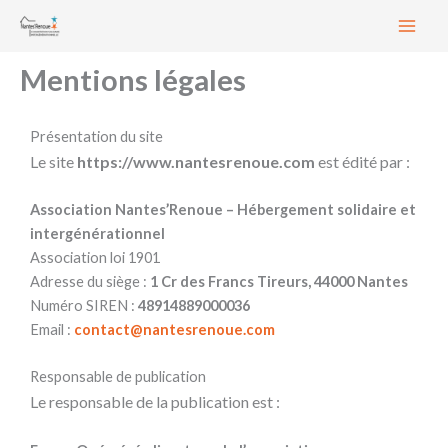
Aller
au
contenu
Mentions légales
Présentation du site
Le site
https://www.nantesrenoue.com
est édité par :
Association Nantes’Renoue – Hébergement solidaire et
intergénérationnel
Association loi 1901
Adresse du siège :
1 Cr des Francs Tireurs, 44000 Nantes
Numéro SIREN :
48914889000036
Email :
contact@nantesrenoue.com
Responsable de publication
Le responsable de la publication est :